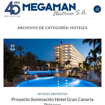
Saltar
al
contenido
ARCHIVOS DE CATEGORÍA:
HOTELES
10
Sep
HOTELES
,
PROYECTOS
Proyecto iluminación Hotel Gran Canaria
Princess