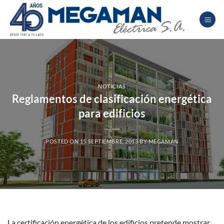
Saltar
al
contenido
NOTICIAS
Reglamentos de clasificación energética
para edificios
POSTED ON
15 SEPTIEMBRE, 2013
BY
MEGAMAN
La certificación energética de los edificios pretende mostrar